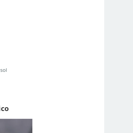
sol
ico