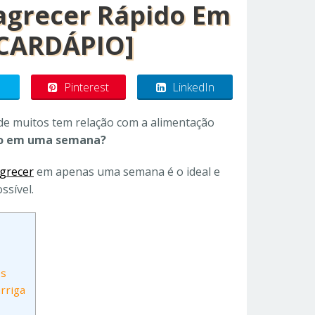
grecer Rápido Em
 CARDÁPIO]
Pinterest
LinkedIn
 de muitos tem relação com a alimentação
do em uma semana?
grecer
em apenas uma semana é o ideal e
ssível.
es
arriga