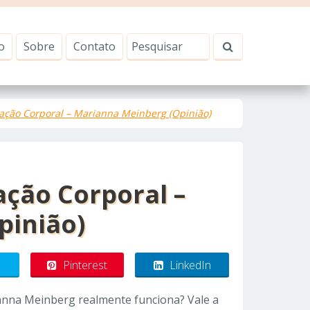
o
Sobre
Contato
ação Corporal – Marianna Meinberg (Opinião)
ção Corporal –
pinião)
Pinterest
LinkedIn
nna Meinberg realmente funciona? Vale a