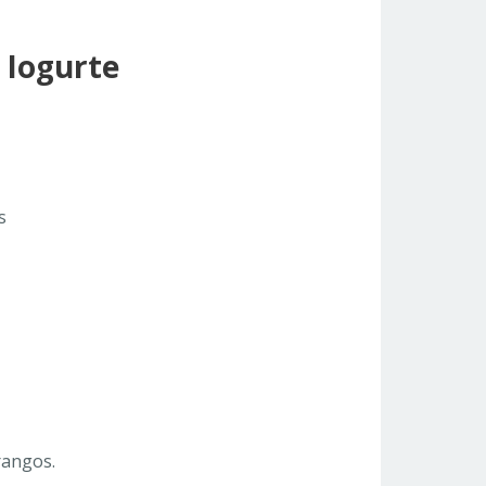
 Iogurte
s
rangos.