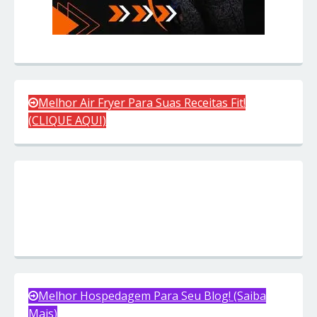
Melhor Air Fryer Para Suas Receitas Fit!
(CLIQUE AQUI)
Melhor Hospedagem Para Seu Blog! (Saiba
Mais)