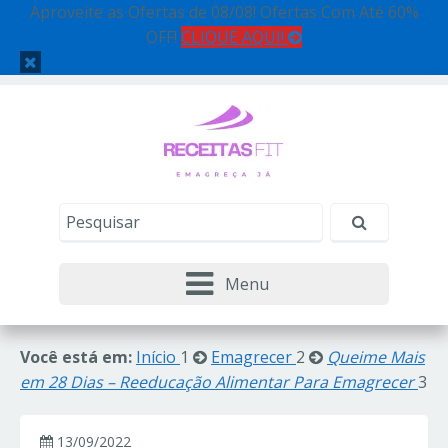
Aproveite as Ofertas de 08/08! Ofertas Com Até 60%
OFF!
CLIQUE AQUI!
Menu
Você está em:
Início
1
Emagrecer
2
Queime Mais
em 28 Dias – Reeducação Alimentar Para Emagrecer
3
13/09/2022