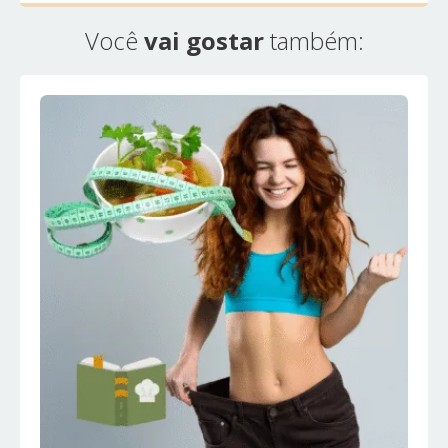
Você
vai gostar
também: