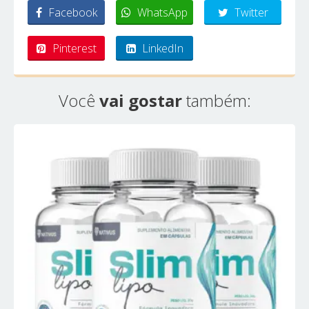
Facebook
WhatsApp
Twitter
Pinterest
LinkedIn
Você
vai gostar
também: