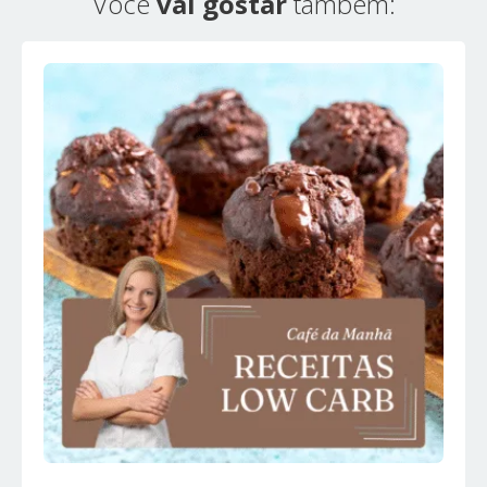
Você
vai gostar
também: