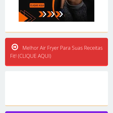
Melhor Air Fryer Para Suas Receitas
Fit! (CLIQUE AQUI)