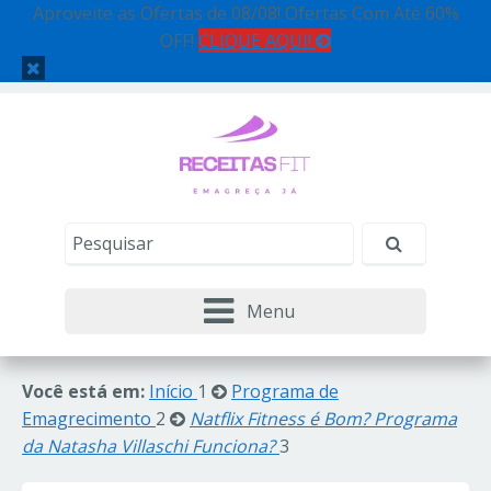
Aproveite as Ofertas de 08/08! Ofertas Com Até 60%
OFF!
CLIQUE AQUI!
Menu
Você está em:
Início
1
Programa de
Emagrecimento
2
Natflix Fitness é Bom? Programa
da Natasha Villaschi Funciona?
3