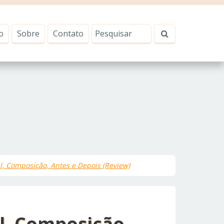
o
Sobre
Contato
al, Composição, Antes e Depois (Review)
al, Composição,