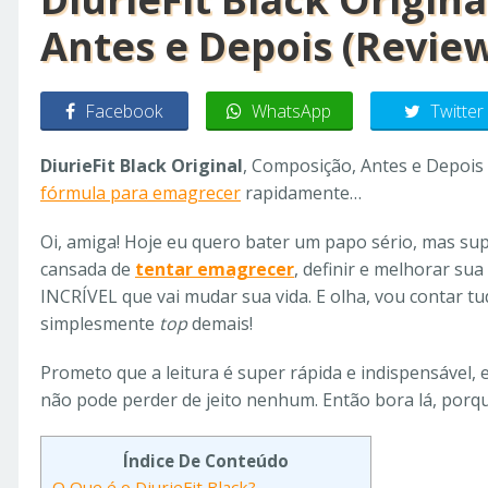
Antes e Depois (Revie
Facebook
WhatsApp
Twitter
DiurieFit Black Original
, Composição, Antes e Depois 
fórmula para emagrecer
rapidamente…
Oi, amiga! Hoje eu quero bater um papo sério, mas sup
cansada de
tentar emagrecer
, definir e melhorar su
INCRÍVEL que vai mudar sua vida. E olha, vou contar tud
simplesmente
top
demais!
Prometo que a leitura é super rápida e indispensável, 
não pode perder de jeito nenhum. Então bora lá, porq
Índice De Conteúdo
O Que é o DiurieFit Black?