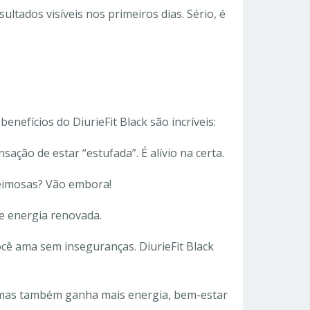
ultados visíveis nos primeiros dias. Sério, é
nefícios do DiurieFit Black são incríveis:
ção de estar “estufada”. É alívio na certa.
teimosas? Vão embora!
 e energia renovada.
ocê ama sem inseguranças. DiurieFit Black
 mas também ganha mais energia, bem-estar