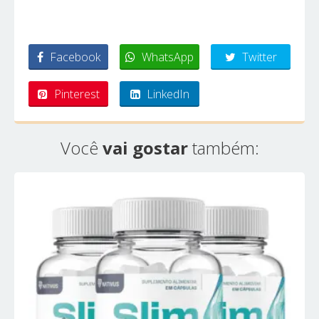
Facebook
WhatsApp
Twitter
Pinterest
LinkedIn
Você
vai gostar
também: