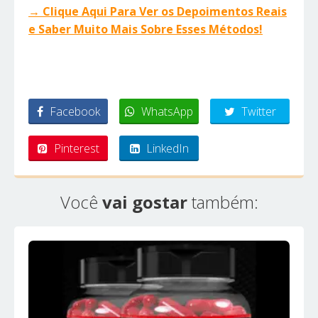
→ Clique Aqui Para Ver os Depoimentos Reais
e Saber Muito Mais Sobre Esses Métodos!
Facebook
WhatsApp
Twitter
Pinterest
LinkedIn
Você
vai gostar
também: