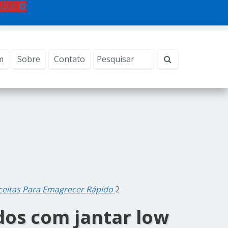
AQUI!
m
Sobre
Contato
eceitas Para Emagrecer Rápido
2
ados com
jantar low