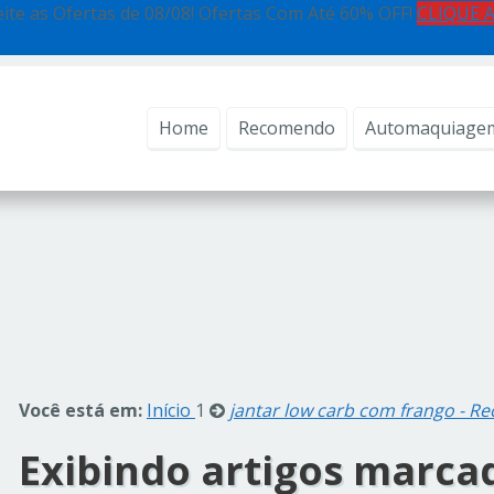
ite as Ofertas de 08/08! Ofertas Com Até 60% OFF!
CLIQUE 
Home
Recomendo
Automaquiage
Você está em:
Início
1
jantar low carb com frango - R
Exibindo artigos marc